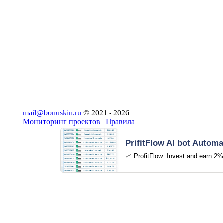
mail@bonuskin.ru
© 2021 -
2026
Мониторинг проектов
|
Правила
PrifitFlow AI bot Automa
📈 ProfitFlow: Invest and earn 2%