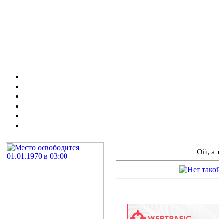
Ой, а 